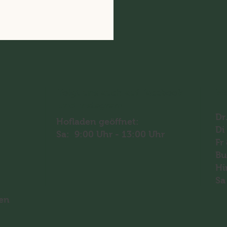
Folgt uns auch auf Facebook
Wo
und Instagram
Dr
Hofladen geöffnet:
Di
Sa: 9:00 Uhr - 13:00 Uhr
Fr
Bu
Hi
Sa
en