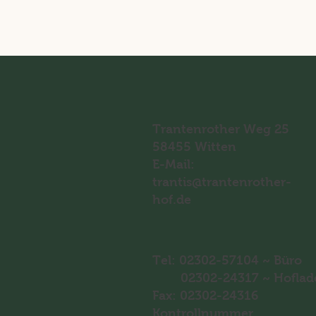
Trantenrother Weg 25
58455 Witten
E-Mail:
trantis@trantenrother-
hof.de
Tel: 02302-57104 ~ Büro
02302-24317 ~ Hoflad
Fax: 02302-24316
Kontrollnummer